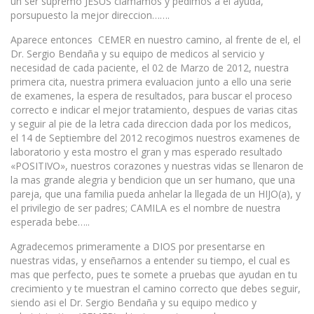
un ser supremo JESUS clamamos y pedimos a el ayuda,
porsupuesto la mejor direccion…….
Aparece entonces CEMER en nuestro camino, al frente de el, el
Dr. Sergio Bendaña y su equipo de medicos al servicio y
necesidad de cada paciente, el 02 de Marzo de 2012, nuestra
primera cita, nuestra primera evaluacion junto a ello una serie
de examenes, la espera de resultados, para buscar el proceso
correcto e indicar el mejor tratamiento, despues de varias citas
y seguir al pie de la letra cada direccion dada por los medicos,
el 14 de Septiembre del 2012 recogimos nuestros examenes de
laboratorio y esta mostro el gran y mas esperado resultado
«POSITIVO», nuestros corazones y nuestras vidas se llenaron de
la mas grande alegria y bendicion que un ser humano, que una
pareja, que una familia pueda anhelar la llegada de un HIJO(a), y
el privilegio de ser padres; CAMILA es el nombre de nuestra
esperada bebe…..
Agradecemos primeramente a DIOS por presentarse en
nuestras vidas, y enseñarnos a entender su tiempo, el cual es
mas que perfecto, pues te somete a pruebas que ayudan en tu
crecimiento y te muestran el camino correcto que debes seguir,
siendo asi el Dr. Sergio Bendaña y su equipo medico y