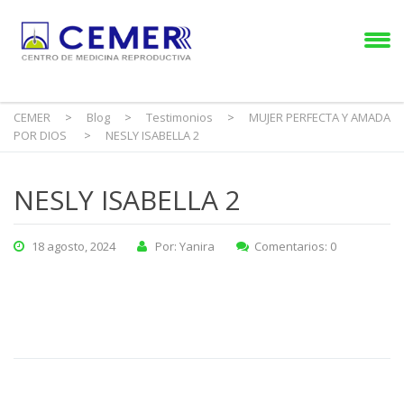
CEMER
>
Blog
>
Testimonios
>
MUJER PERFECTA Y AMADA
POR DIOS
>
NESLY ISABELLA 2
NESLY ISABELLA 2
18 agosto, 2024
Por: Yanira
Comentarios: 0