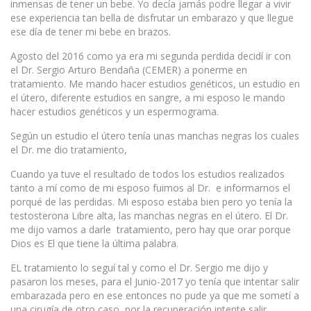
inmensas de tener un bebe. Yo decía jamás podre llegar a vivir
ese experiencia tan bella de disfrutar un embarazo y que llegue
ese día de tener mi bebe en brazos.
Agosto del 2016 como ya era mi segunda perdida decidí ir con
el Dr. Sergio Arturo Bendaña (CEMER) a ponerme en
tratamiento. Me mando hacer estudios genéticos, un estudio en
el útero, diferente estudios en sangre, a mi esposo le mando
hacer estudios genéticos y un espermograma.
Según un estudio el útero tenía unas manchas negras los cuales
el Dr. me dio tratamiento,
Cuando ya tuve el resultado de todos los estudios realizados
tanto a mí como de mi esposo fuimos al Dr. e informarnos el
porqué de las perdidas. Mi esposo estaba bien pero yo tenía la
testosterona Libre alta, las manchas negras en el útero. El Dr.
me dijo vamos a darle tratamiento, pero hay que orar porque
Dios es El que tiene la última palabra.
EL tratamiento lo seguí tal y como el Dr. Sergio me dijo y
pasaron los meses, para el Junio-2017 yo tenía que intentar salir
embarazada pero en ese entonces no pude ya que me sometí a
una cirugía de otro caso, por la recuperación intente salir