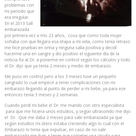
problemas con
mi periodo que
era irregular.
En el 2013 Salí
embarazada
por primera vez a mis 23 años, cosa que como toda mujer
soñaba con que llegara esa etapa a mi vida, como tenía retraso
me hice pruebas en orina y ninguna salía positiva y decidí
hacerme una en sangre y dio positivo el siguiente día de la
noticia fui al Dr. a ponerme en control según los cálculos y todo
el Dr. dijo que ya tenía 2 meses y medio de embarazo.
Me puso en control pero a los 3 meses tuve un pequeño
sangrado lo cual empecé a tener complicaciones con mi
embarazo llegando al punto de perder a mi bebe, ya para ese
entonces tenía 3 meses y 2 semanas.
Cuando perdí mi bebe el Dr. me mando con otro especialista
para que me hiciera unos estudios, y según ultrasonido me dijo
el Dr. Que me daba 2 meses para salir embarazada ya que
según estudios mi útero estaba creciendo algo lo cual con el
Embarazo lo tenía que expulsar, en caso de no salir
embarazada me iban a tener que someter una cirugía para