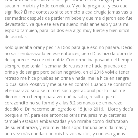
sacar mi matriz y todo completo. Y yo le pregunte y eso que
significa? Él me contesto si te someto a esa cirugía Jamas vas a
ser madre; después de perder mí bebe y que me dijeron eso fue
devastador. Ya que ese era mi sueño más anhelado y para mi
esposo también, para los dos era algo muy fuerte y bien difícil
de asimilar.
Solo quedaba orar y pedir a Dios para que eso no pasara. Decidí
no salir embarazada en ese entonces; pero Dios hizo la obra de
desaparecer eso de mi matriz. Conforme iba pasando el tiempo
siempre que tenía 1 semana de retraso me hacía pruebas de
orina y de sangre pero salían negativo, en el 2016 volví a tener
retraso me hice pruebas en orina y nada, me la hice en sangre
lo cual salió Positivo y me puse en control. Cuando se confirmó
el embarazo solo se miró el saco gestacional por lo cual me
dieron cierto tiempo para ver qué pasaba, resulta que el
corazoncito no se formó y a las 8.2 semanas de embarazo
decidió el Dr. hacerme un legrado el 15 Julio 2016. Llore y decía
porque a mí, para ese entonces otras mujeres muy cercanas
también estaban embarazadas y yo miraba como disfrutaban
de su embarazo, y era muy difícil soportar una pérdida más y
una vez más quedar con mis brazos vacíos; y con esa ganas