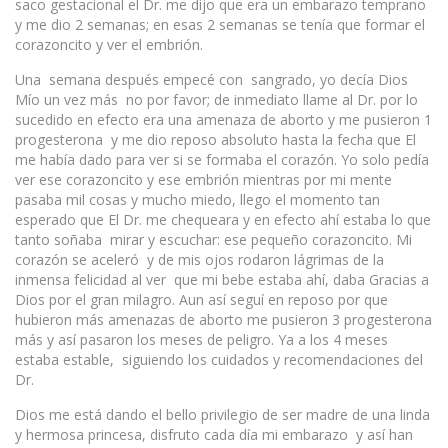
saco gestacional el Dr. me dijo que era un embarazo temprano
y me dio 2 semanas; en esas 2 semanas se tenía que formar el
corazoncito y ver el embrión.
Una semana después empecé con sangrado, yo decía Dios
Mío un vez más no por favor; de inmediato llame al Dr. por lo
sucedido en efecto era una amenaza de aborto y me pusieron 1
progesterona y me dio reposo absoluto hasta la fecha que El
me había dado para ver si se formaba el corazón. Yo solo pedía
ver ese corazoncito y ese embrión mientras por mi mente
pasaba mil cosas y mucho miedo, llego el momento tan
esperado que El Dr. me chequeara y en efecto ahí estaba lo que
tanto soñaba mirar y escuchar: ese pequeño corazoncito. Mi
corazón se aceleró y de mis ojos rodaron lágrimas de la
inmensa felicidad al ver que mi bebe estaba ahí, daba Gracias a
Dios por el gran milagro. Aun así seguí en reposo por que
hubieron más amenazas de aborto me pusieron 3 progesterona
más y así pasaron los meses de peligro. Ya a los 4 meses
estaba estable, siguiendo los cuidados y recomendaciones del
Dr.
Dios me está dando el bello privilegio de ser madre de una linda
y hermosa princesa, disfruto cada día mi embarazo y así han