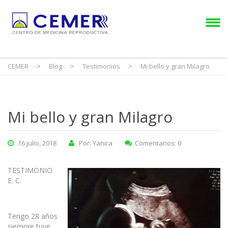
CEMER
>
Blog
>
Testimonios
>
Mi bello y gran Milagro
Mi bello y gran Milagro
16 julio, 2018
Por: Yanira
Comentarios: 0
TESTIMONIO
E. C.
Tengo 28 años
siempre tuve