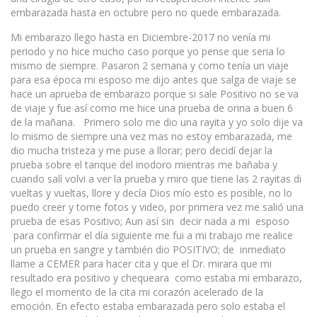
embarazada hasta en octubre pero no quede embarazada.
Mi embarazo llego hasta en Diciembre-2017 no venía mi
periodo y no hice mucho caso porque yo pense que seria lo
mismo de siempre. Pasaron 2 semana y como tenía un viaje
para esa época mi esposo me dijo antes que salga de viaje se
hace un aprueba de embarazo porque si sale Positivo no se va
de viaje y fue así como me hice una prueba de orina a buen 6
de la mañana. Primero solo me dio una rayita y yo solo dije va
lo mismo de siempre una vez mas no estoy embarazada, me
dio mucha tristeza y me puse a llorar; pero decidí dejar la
prueba sobre el tanque del inodoro mientras me bañaba y
cuando salí volvi a ver la prueba y miro que tiene las 2 rayitas di
vueltas y vueltas, llore y decía Dios mío esto es posible, no lo
puedo creer y tome fotos y video, por primera vez me salió una
prueba de esas Positivo; Aun así sin decir nada a mi esposo
para confirmar el día siguiente me fui a mi trabajo me realice
un prueba en sangre y también dio POSITIVO; de inmediato
llame a CEMER para hacer cita y que el Dr. mirara que mi
resultado era positivo y chequeara como estaba mi embarazo,
llego el momento de la cita mi corazón acelerado de la
emoción. En efecto estaba embarazada pero solo estaba el