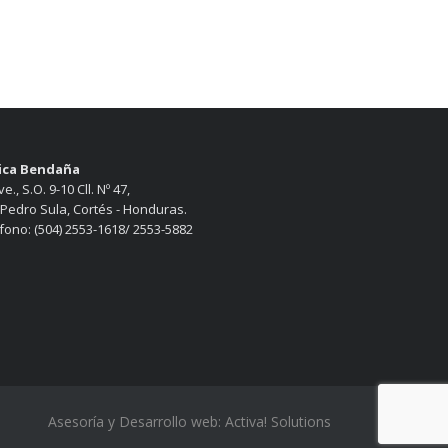
nica Bendaña
e., S.O. 9-10 Cll. Nº 47,
Pedro Sula, Cortés - Honduras.
fono: (504) 2553-1618/ 2553-5882
Asesoría y Desarrollo web:
Activa! Solutions