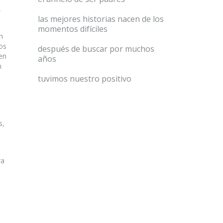
,
las mejores historias nacen de los
momentos difíciles
n
Los
después de buscar por muchos
 en
años
n
tuvimos nuestro positivo
s,
ra