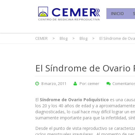
INICIO
CEMER
>
Blog
>
Blog
>
El Síndrome de Ovari
El Síndrome de Ovario Po
8 marzo, 2011
Por: cemer
Comentarios
El
Síndrome de Ovario Poliquístico
es una causa 
los 20 y los 40 años de edad y a aproximadament
diagnosticadas, lo cual hace muy difícil lograr un
sumamente importante para que la infertilidad, sí
Desde el punto de vista reproductivo se caracteriz
ciclos menstruales irregulares. Al momento de ser