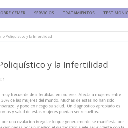
SOBRE CEMER
SERVICIOS
TRATAMIENTOS
TESTIMONI
o Poliquístico y la Infertilidad
liquístico y la Infertilidad
: 1
muy frecuente de infertilidad en mujeres. Afecta a mujeres entre
e 30% de las mujeres del mundo. Muchas de estas no han sido
 embarazo, y pone en riesgo su salud. Un diagnostico apropiado es
ntomas y salud de estas mujeres puedan ser resueltos.
a por una ovulacion irregular lo que generalmente se manifiesta por
 examinadas por un medico el diagnostico suele ser evidente con la