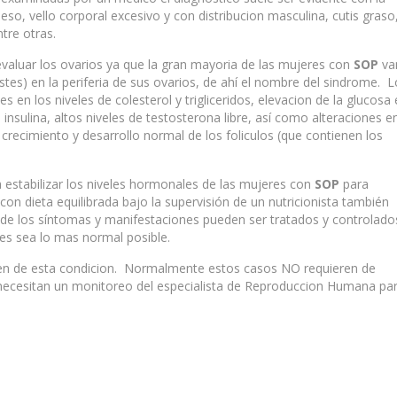
so, vello corporal excesivo y con distribucion masculina, cutis graso
tre otras.
 evaluar los ovarios ya que la gran mayoria de las mujeres con
SOP
va
stes) en la periferia de sus ovarios, de ahí el nombre del sindrome. 
 en los niveles de colesterol y trigliceridos, elevacion de la glucosa
insulina, altos niveles de testosterona libre, así como alteraciones e
recimiento y desarrollo normal de los foliculos (que contienen los
 estabilizar los niveles hormonales de las mujeres con
SOP
para
 con dieta equilibrada bajo la supervisión de un nutricionista también
s de los síntomas y manifestaciones pueden ser tratados y controlado
tes sea lo mas normal posible.
en de esta condicion. Normalmente estos casos NO requieren de
 necesitan un monitoreo del especialista de Reproduccion Humana pa